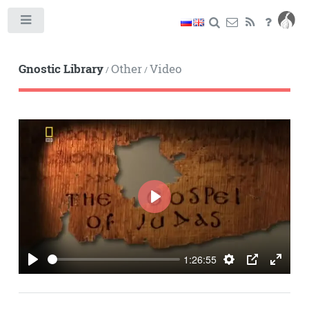
Toggle
Gnostic Library
Other
Video
/
/
PLAY
1:26:55
PLAY
SETTINGS
PIP
ENTE