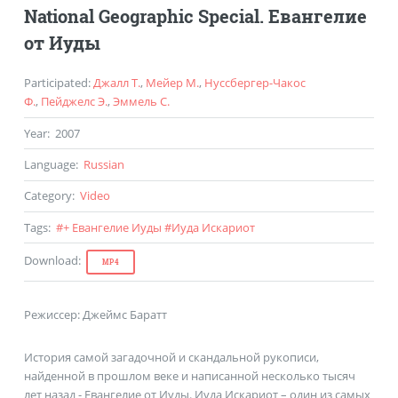
National Geographic Special. Евангелие
от Иуды
Participated
:
Джалл Т.
,
Мейер М.
,
Нуссбергер-Чакос
Ф.
,
Пейджелс Э.
,
Эммель С.
Year
:
2007
Language
:
Russian
Category
:
Video
Tags
:
#
+ Евангелие Иуды
#
Иуда Искариот
Download
:
MP4
Режиссер: Джеймс Баратт
История самой загадочной и скандальной рукописи,
найденной в прошлом веке и написанной несколько тысяч
лет назад - Евангелие от Иуды. Иуда Искариот – один из самых