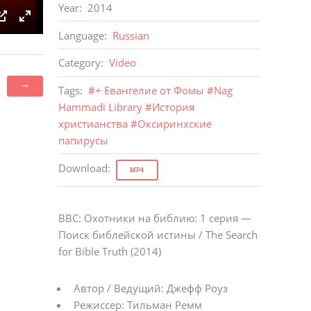
Year
:
2014
TINGS
PIP
ENTER FULLSCREEN
Language
:
Russian
Category
:
Video
Tags
:
#
+ Евангелие от Фомы
#
Nag
Hammadi Library
#
История
христианства
#
Оксиринхские
папирусы
Download
:
MP4
BBC: Охотники на библию: 1 серия —
Поиск библейской истины / The Search
for Bible Truth (2014)
Автор / Ведущий: Джефф Роуз
Режиссер: Тильман Ремм