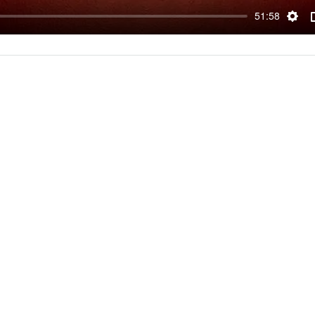
51:58
SET