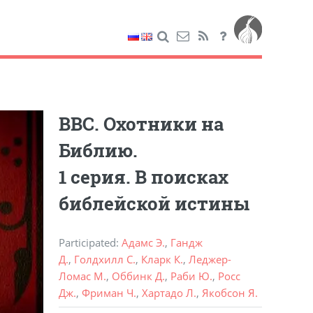
BBC. Охотники на
Библию.
1 серия. В поисках
библейской истины
Participated
:
Адамс Э.
,
Гандж
Д.
,
Голдхилл С.
,
Кларк К.
,
Леджер-
Ломас М.
,
Оббинк Д.
,
Раби Ю.
,
Росс
Дж.
,
Фриман Ч.
,
Хартадо Л.
,
Якобсон Я.