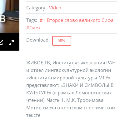
Category
:
Video
Tags
:
#
+ Второе слово великого Сифа
#
Смех
Download
:
MP4
TINGS
PIP
ENTER FULLSCREEN
ЖИВОЕ ТВ, Институт языкознания РАН
и отдел лингвокультурной экологии
«Института мировой культуры МГУ»
представляют: «ЗНАКИ И СИМВОЛЫ В
КУЛЬТУРЕ» (в рамках Ломоносовских
чтений). Часть 1. М.К. Трофимова.
Мотив смеха в коптском гностическом
тексте.