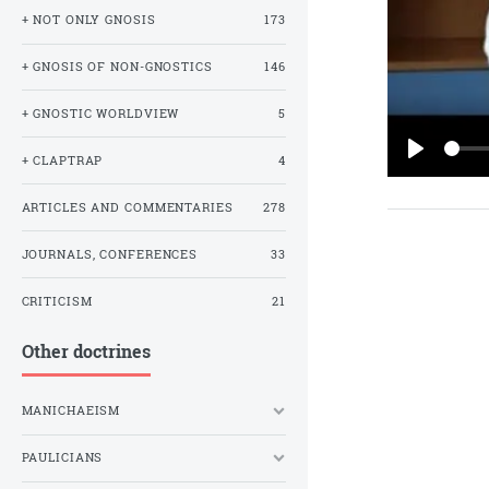
+ NOT ONLY GNOSIS
173
+ GNOSIS OF NON-GNOSTICS
146
+ GNOSTIC WORLDVIEW
5
+ CLAPTRAP
4
PLAY
ARTICLES AND COMMENTARIES
278
JOURNALS, CONFERENCES
33
CRITICISM
21
Other doctrines
MANICHAEISM
PAULICIANS