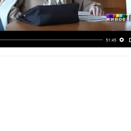
51:45
SET