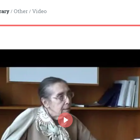
rary
Other
Video
/
/
PLAY