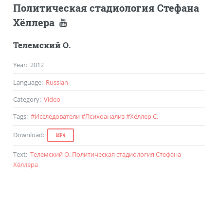
Политическая стадиология Стефана
Хёллера
Телемский О.
Year
:
2012
Language
:
Russian
Category
:
Video
Tags
:
#
Исследователи
#
Психоанализ
#
Хёллер С.
Download
:
MP4
Text
:
Телемский О. Политическая стадиология Стефана
Хёллера