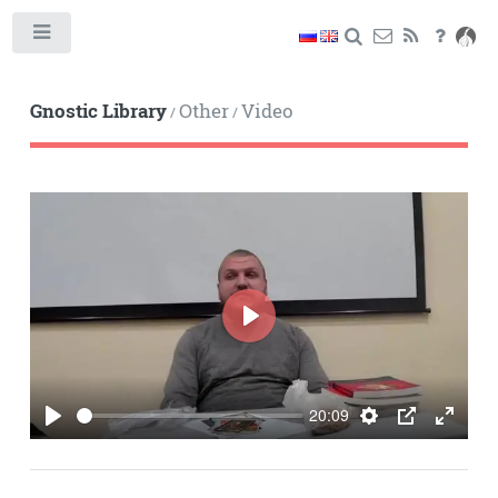
Toggle
Gnostic Library
Other
Video
/
/
PLAY
20:09
PLAY
SETTINGS
PIP
ENTE