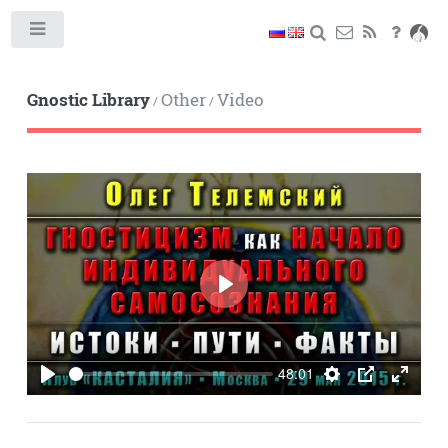
Toggle
Gnostic Library
Other
Video
/
/
PLAY
48:01
PLAY
SETTINGS
PIP
ENTE