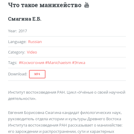
Что такое манихейство
Смагина Е.Б.
Year
:
2017
Language
:
Russian
Category
:
Video
Tags
:
#
Космогония
#
Manichaeism
#
Этика
Download
:
MP4
Институт востоковедения РАН. Цикл «Учёные о своей научной
деятельности».
Евгения Борисовна Смагина кандидат филологических наук,
руководитель отдела истории и культуры Древнего Востока
Института востоковедения РАН рассказывает о манихействе:
его зарождении и распространении, сути и характерных