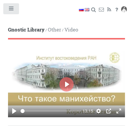
Toggle
Gnostic Library
Other
Video
/
/
PLAY
13:15
PLAY
SETTINGS
PIP
ENTE