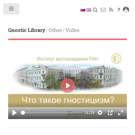
Toggle
Gnostic Library
Other
Video
/
/
PLAY
14:39
PLAY
SETTINGS
PIP
ENTE