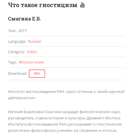
Что такое гностицизм
Смагина Е.Б.
Year
:
2017
Language
:
Russian
Category
:
Video
Tags
:
#
Космогония
Download
:
MP4
Институт востоковедения РАН. Цикл «Учёные о своей научной
деятельности».
Евгения Борисовна Смагина кандидат филологических наук,
руководитель отдела истории и культуры Древнего Востока
Института востоковедения РАН рассказывает о гностических
религиозно-философских учениях: их сложении и истоках,