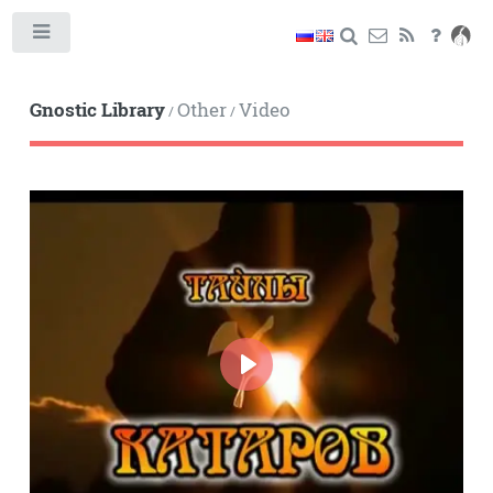
Toggle
Gnostic Library
Other
Video
/
/
PLAY