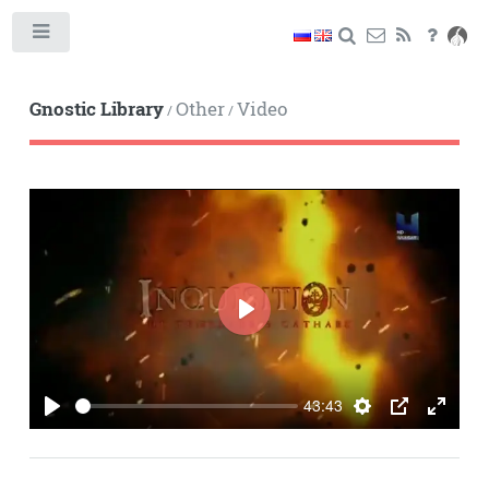
Toggle
Gnostic Library
Other
Video
/
/
PLAY
43:43
PLAY
SETTINGS
PIP
ENTE