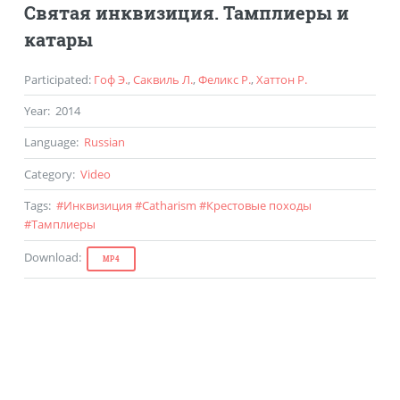
Святая инквизиция. Тамплиеры и
катары
Participated
:
Гоф Э.
,
Саквиль Л.
,
Феликс Р.
,
Хаттон Р.
Year
:
2014
Language
:
Russian
Category
:
Video
Tags
:
#
Инквизиция
#
Catharism
#
Крестовые походы
#
Тамплиеры
Download
:
MP4