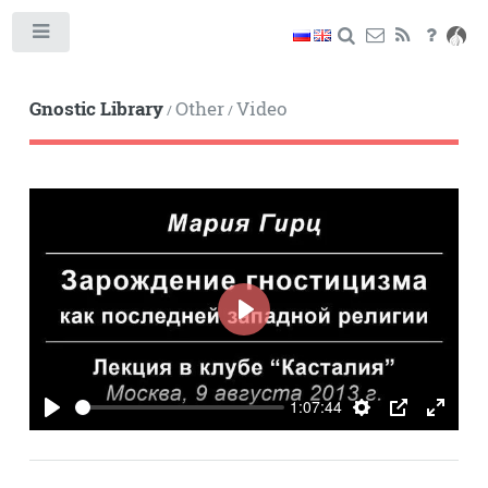
Toggle
Gnostic Library
Other
Video
/
/
PLAY
1:07:44
PLAY
SETTINGS
PIP
ENTE