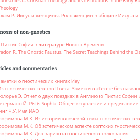
kschies C. Christian Theology and Its Institutions in the Early 
 Theology
окэм Р. Иисус и женщины. Роль женщин в общине Иисуса и
nosis of non-gnostics
. Пистис София в литературе Нового Времени
don R. The Gnostic Faustus. The Secret Teachings Behind the Cla
ticles and commentaries
Заметки о гностических книгах Иеу
з гностических текстов II века. Заметки о «Тексте без назва
юлорье Э. Отчёт о двух поездках в Англию (о Пистис Софии 
терманн Й. Pistis Sophia. Общее вступление и предисловие
инг Ч.У. Имя ИАО
рофимова М.К. Из истории ключевой темы гностических тек
рофимова М.К. Об эстетическом аспекте коптских гностическ
рофимова М.К. Два варианта гностического толкования