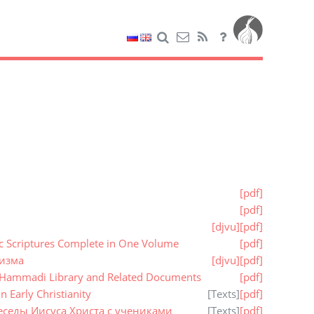
[pdf]
[pdf]
[djvu]
[pdf]
ic Scriptures Complete in One Volume
[pdf]
цизма
[djvu]
[pdf]
 Hammadi Library and Related Documents
[pdf]
 Early Christianity
[
Texts
]
[pdf]
еседы Иисуса Христа с учениками
[
Texts
]
[pdf]