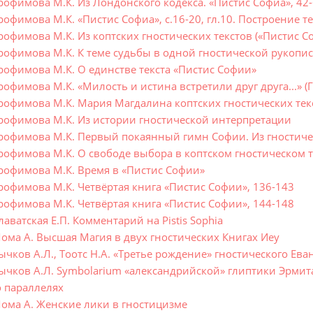
рофимова М.К. Из Лондонского кодекса. «Пистис Софиа», 42
офимова М.К. «Пистис Софиа», с.16-20, гл.10. Построение т
рофимова М.К. Из коптских гностических текстов («Пистис С
рофимова М.К. К теме судьбы в одной гностической рукопи
рофимова М.К. О единстве текста «Пистис Софии»
офимова М.К. «Милость и истина встретили друг друга...» (Г
рофимова М.К. Мария Магдалина коптских гностических тек
рофимова М.К. Из истории гностической интерпретации
рофимова М.К. Первый покаянный гимн Софии. Из гностич
офимова М.К. О свободе выбора в коптском гностическом те
рофимова М.К. Время в «Пистис Софии»
рофимова М.К. Четвёртая книга «Пистис Софии», 136-143
рофимова М.К. Четвёртая книга «Пистис Софии», 144-148
аватская Е.П. Комментарий на Pistis Sophia
ома А. Высшая Магия в двух гностических Книгах Иеу
чков А.Л., Тоотс Н.А. «Третье рождение» гностического Ева
ычков А.Л. Symbolarium «александрийской» глиптики Эрмитаж
о параллелях
ома А. Женские лики в гностицизме