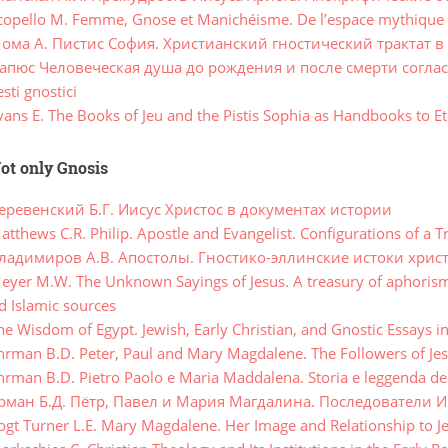
opello M. Femme, Gnose et Manichéisme. De l’espace mythique au
ома А. Пистис София. Христианский гностический трактат 
пюс Человеческая душа до рождения и после смерти согласно
ti gnostici
ns E. The Books of Jeu and the Pistis Sophia as Handbooks to Et
ot only Gnosis
еревенский Б.Г. Иисус Христос в документах истории
thews C.R. Philip. Apostle and Evangelist. Configurations of a T
ладимиров А.В. Апостолы. Гностико-эллинские истоки хрис
yer M.W. The Unknown Sayings of Jesus. A treasury of aphorisms,
d Islamic sources
 Wisdom of Egypt. Jewish, Early Christian, and Gnostic Essays i
rman B.D. Peter, Paul and Mary Magdalene. The Followers of Jes
rman B.D. Pietro Paolo e Maria Maddalena. Storia e leggenda dei
рман Б.Д. Пётр, Павел и Мария Магдалина. Последователи И
gt Turner L.E. Mary Magdalene. Her Image and Relationship to J