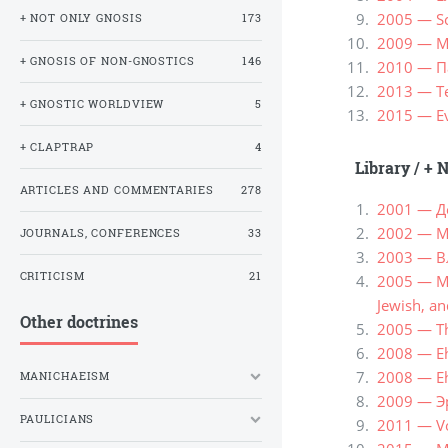
2005 — Sc
+ NOT ONLY GNOSIS
173
2009 — М
+ GNOSIS OF NON-GNOSTICS
146
2010 — Па
2013 — Tes
+ GNOSTIC WORLDVIEW
5
2015 — Eva
+ CLAPTRAP
4
Library
/
+ N
ARTICLES AND COMMENTARIES
278
2001 — Д
2002 — Mat
JOURNALS, CONFERENCES
33
2003 — В
CRITICISM
21
2005 — Me
Jewish, an
Other doctrines
2005 — The
2008 — Eh
2008 — Eh
MANICHAEISM
2009 — Э
PAULICIANS
2011 — Vo