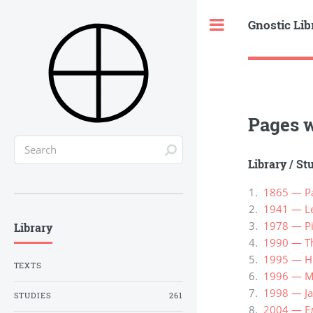
Gnostic Lib
Toggle
Pages w
Library
/
St
1865 — Pa
1941 — Le
1978 — Pi
Library
1990 — Th
1995 — Н
TEXTS
1996 — Ma
1998 — Jan
STUDIES
261
2004 — Е