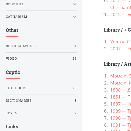
2015 — Mar
BOGOMILS
Christian
2015 — Б
CATHARISM
Library
/
+ G
Other
Уолтон С
BIBLIOGRAPHIES
4
2007 — Fra
VIDEO
26
Library
/
Ar
Coptic
Мома А. 
Мома А. И
TEXTBOOKS
29
1838 — Д
1851 — Пе
DICTIONARIES
8
1887 — К
1989 — Т
TEXTS
7
1990 — Т
1991 — Т
Links