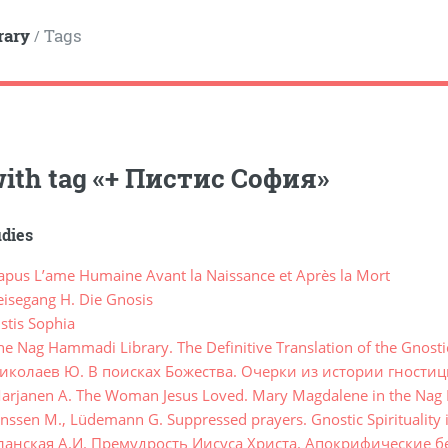
rary
Tags
/
ith tag
«
+ Пистис София
»
udies
pus L’ame Humaine Avant la Naissance et Après la Mort
isegang H. Die Gnosis
stis Sophia
e Nag Hammadi Library. The Definitive Translation of the Gnost
иколаев Ю. В поисках Божества. Очерки из истории гности
rjanen A. The Woman Jesus Loved. Mary Magdalene in the Nag
ssen M., Lüdemann G. Suppressed prayers. Gnostic Spirituality in
ланская А.И. Премудрость Иисуса Христа. Апокрифические б