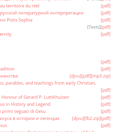
 territoire du réel
[pdf]
в русской литературной интерпретации
[pdf]
 Pistis Sophia
[pdf]
[
Texts
]
[pdf]
ernity
[pdf]
[pdf]
radition
[pdf]
тианства
[djvu]
[pdf]
[mp3.zip]
 parables, and teachings from early Christian,
[pdf]
n Honour of Gerard P. Luttikhuizen
[pdf]
us in History and Legend
[pdf]
 primi seguaci di Gesu
[pdf]
исуса в истории и легендах
[djvu]
[fb2.zip]
[pdf]
esus
[pdf]