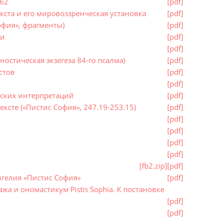
-62
[pdf]
екста и его мировоззренческая установка
[pdf]
офия», фрагменты)
[pdf]
си
[pdf]
[pdf]
ностическая экзегеза 84-го псалма)
[pdf]
стов
[pdf]
[pdf]
еских интерпретаций
[pdf]
ксте («Пистис София», 247.19-253.15)
[pdf]
[pdf]
[pdf]
[pdf]
[pdf]
[fb2.zip]
[pdf]
нгелия «Пистис София»
[pdf]
а и ономастикум Pistis Sophia. К постановке
[pdf]
[pdf]