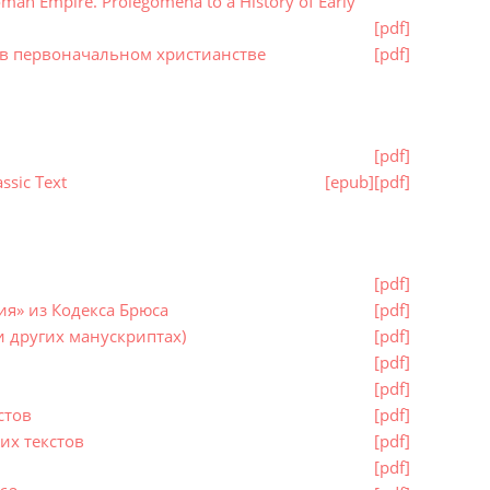
Roman Empire. Prolegomena to a History of Early
[pdf]
 в первоначальном христианстве
[pdf]
[pdf]
ssic Text
[epub]
[pdf]
[pdf]
ния» из Кодекса Брюса
[pdf]
и других манускриптах)
[pdf]
[pdf]
[pdf]
стов
[pdf]
их текстов
[pdf]
[pdf]