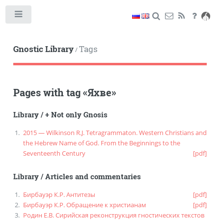
Toggle
Gnostic Library
Tags
/
Pages with tag
«
Яхве
»
Library
/
+ Not only Gnosis
2015 — Wilkinson R.J. Tetragrammaton. Western Christians and
the Hebrew Name of God. From the Beginnings to the
Seventeenth Century
[pdf]
Library
/
Articles and commentaries
Бирбауэр К.Р. Антитезы
[pdf]
Бирбауэр К.Р. Обращение к христианам
[pdf]
Родин Е.В. Сирийская реконструкция гностических текстов