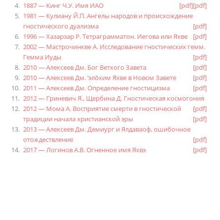
1887 — Кинг Ч.У. Имя ИАО
[pdf]
[pdf]
1981 — Кулиану Й.П. Ангелы народов и происхождение
гностического дуализма
[pdf]
1996 — Хазарзар Р. Тетраграмматон. Иегова или Яхве
[pdf]
2002 — Мастрочинкве А. Исследование гностических гемм.
Гемма Иуды
[pdf]
2010 — Алексеев Дм. Бог Ветхого Завета
[pdf]
2010 — Алексеев Дм. ’элōхим Яхве в Новом Завете
[pdf]
2011 — Алексеев Дм. Определение гностицизма
[pdf]
2012 — Гриневич Я., Щербина Д. Гностическая космогония
2012 — Мома А. Восприятие смерти в гностической
[pdf]
традиции начала христианской эры
[pdf]
2013 — Алексеев Дм. Демиург и Ялдаваоф, ошибочное
отождествление
[pdf]
2017 — Логинов А.В. Огненное имя Яхвэ
[pdf]