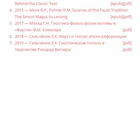
Behind the Classic Text
[epub]
[pdf]
2013 — More R.P., Palmer P.M. Sources of the Faust Tradition.
The Simon Magus to Lessing
[epub]
[pdf]
2017 — Мехед Г.Н. Гностико-философские мотивы в
«Фаусте» Ф.М. Клингера
[pdf]
2018 — Сельчёнок Е.К. Фауст и гносис эпохи реформации
2019 — Сельчёнок Е.К. Гностические топосы в
[pdf]
творчестве Рихарда Вагнера
[pdf]