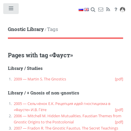
Toggle
Gnostic Library
Tags
/
Pages with tag
«
Фауст
»
Library
/
Studies
2009 — Martin S. The Gnostics
[pdf]
Library
/
+ Gnosis of non-gnostics
2005 — Сельчёнок Е.К. Рецепция идей гностицизма в
«Фаусте» И.В. Гёте
[pdf]
2006 — Mitchell M. Hidden Mutualities. Faustian Themes from
Gnostic Origins to the Postcolonial
[pdf]
2007 — Fradon R. The Gnostic Faustus. The Secret Teachings