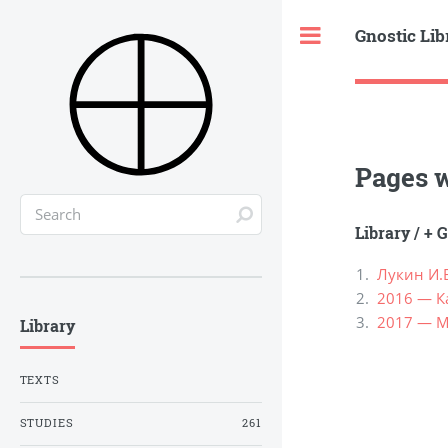
Gnostic Lib
Toggle
Pages w
Library
/
+ G
Лукин И.
2016 — К
2017 — М
Library
TEXTS
STUDIES
261