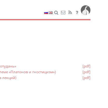
Потудань»
[pdf]
леме «Платонов и гностицизм»)
[pdf]
а лекций)
[pdf]