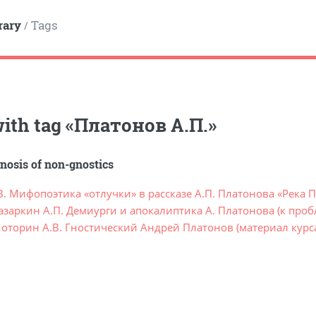
rary
Tags
/
ith tag
«
Платонов А.П.
»
nosis of non-gnostics
В. Мифопоэтика «отлучки» в рассказе А.П. Платонова «Река 
азаркин А.П. Демиурги и апокалиптика А. Платонова (к проб
оторин А.В. Гностический Андрей Платонов (материал курс