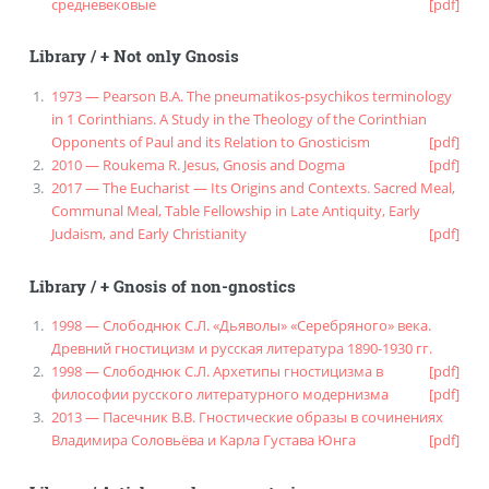
средневековые
[pdf]
Library
/
+ Not only Gnosis
1973 — Pearson B.A. The pneumatikos-psychikos terminology
in 1 Corinthians. A Study in the Theology of the Corinthian
Opponents of Paul and its Relation to Gnosticism
[pdf]
2010 — Roukema R. Jesus, Gnosis and Dogma
[pdf]
2017 — The Eucharist — Its Origins and Contexts. Sacred Meal,
Communal Meal, Table Fellowship in Late Antiquity, Early
Judaism, and Early Christianity
[pdf]
Library
/
+ Gnosis of non-gnostics
1998 — Слободнюк С.Л. «Дьяволы» «Серебряного» века.
Древний гностицизм и русская литература 1890-1930 гг.
1998 — Слободнюк С.Л. Архетипы гностицизма в
[pdf]
философии русского литературного модернизма
[pdf]
2013 — Пасечник В.В. Гностические образы в сочинениях
Владимира Соловьёва и Карла Густава Юнга
[pdf]