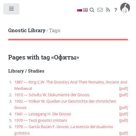
Toggle
Gnostic Library
Tags
/
Pages with tag
«
Офиты
»
Library
/
Studies
1887 — King C.W. The Gnostics And Their Remains, Ancient and
Mediæval
[pdf]
1910 — Schultz W. Dokumente der Gnosis
[pdf]
1932 — Völker W. Quellen zur Geschichte der christlichen
Gnosis
[pdf]
1941 — Leisegang H. Die Gnosis
[pdf]
1970 — Testi gnostici cristiani
[pdf]
1978 — García Bazán F. Gnosis. La esencia del dualismo
gnóstico
[pdf]