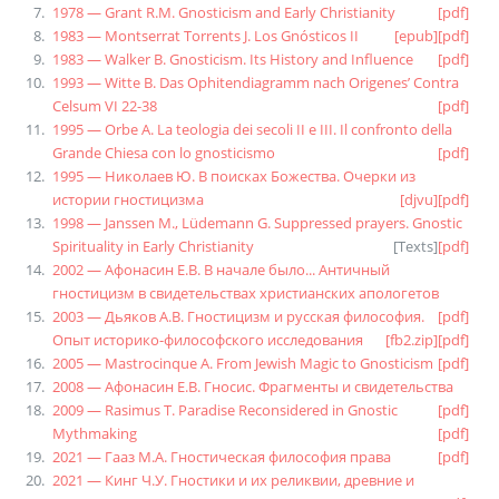
1978 — Grant R.M. Gnosticism and Early Christianity
[pdf]
1983 — Montserrat Torrents J. Los Gnósticos II
[epub]
[pdf]
1983 — Walker B. Gnosticism. Its History and Influence
[pdf]
1993 — Witte B. Das Ophitendiagramm nach Origenes’ Contra
Celsum VI 22-38
[pdf]
1995 — Orbe A. La teologia dei secoli II e III. Il confronto della
Grande Chiesa con lo gnosticismo
[pdf]
1995 — Николаев Ю. В поисках Божества. Очерки из
истории гностицизма
[djvu]
[pdf]
1998 — Janssen M., Lüdemann G. Suppressed prayers. Gnostic
Spirituality in Early Christianity
[
Texts
]
[pdf]
2002 — Афонасин Е.В. В начале было... Античный
гностицизм в свидетельствах христианских апологетов
2003 — Дьяков А.В. Гностицизм и русская философия.
[pdf]
Опыт историко-философского исследования
[fb2.zip]
[pdf]
2005 — Mastrocinque A. From Jewish Magic to Gnosticism
[pdf]
2008 — Афонасин Е.В. Гносис. Фрагменты и свидетельства
2009 — Rasimus T. Paradise Reconsidered in Gnostic
[pdf]
Mythmaking
[pdf]
2021 — Гааз М.А. Гностическая философия права
[pdf]
2021 — Кинг Ч.У. Гностики и их реликвии, древние и