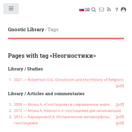
Toggle
Gnostic Library
Tags
/
Pages with tag
«
Неогностики
»
Library
/
Studies
2021 — Robertson D.G. Gnosticism and the History of Religions
[pdf]
Library
/
Articles and commentaries
2009 — Мома А. «Гностицизм» в современном мире
[pdf]
2012 — Мома А. Немного о гностицизме для начинающих
2013 — Карнаухов И.А. Исторические метаморфозы
[pdf]
гностицизма
[pdf]