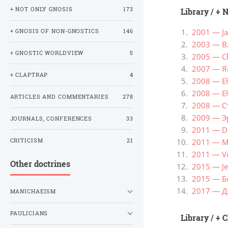
+ NOT ONLY GNOSIS
173
Library
/
+ N
2001 — Ja
+ GNOSIS OF NON-GNOSTICS
146
2003 — В
+ GNOSTIC WORLDVIEW
5
2005 — Ch
2007 — Я
+ CLAPTRAP
4
2008 — Eh
2008 — Eh
ARTICLES AND COMMENTARIES
278
2008 — С
2009 — Э
JOURNALS, CONFERENCES
33
2011 — De
CRITICISM
21
2011 — Me
2011 — Vo
Other doctrines
2015 — Jen
2015 — Б
2017 — Д
MANICHAEISM
PAULICIANS
Library
/
+ C