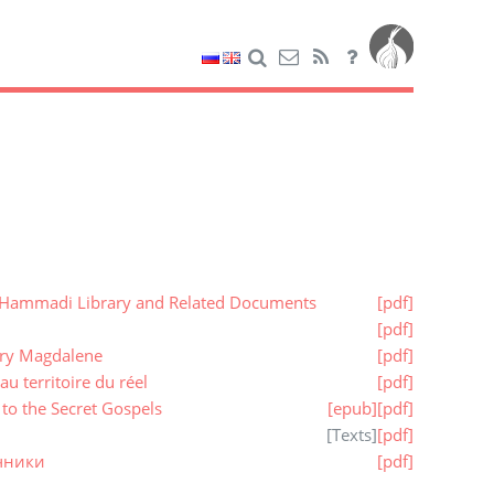
 Hammadi Library and Related Documents
[pdf]
[pdf]
ary Magdalene
[pdf]
 territoire du réel
[pdf]
to the Secret Gospels
[epub]
[pdf]
[
Texts
]
[pdf]
чники
[pdf]