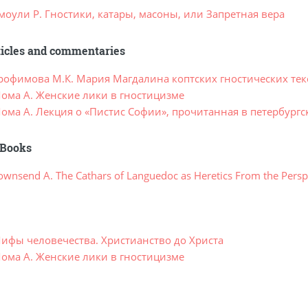
моули Р. Гностики, катары, масоны, или Запретная вера
ticles and commentaries
рофимова М.К. Мария Магдалина коптских гностических тек
ома А. Женские лики в гностицизме
ома А. Лекция о «Пистис Софии», прочитанная в петербургс
Books
wnsend A. The Cathars of Languedoc as Heretics From the Perspe
ифы человечества. Христианство до Христа
ома А. Женские лики в гностицизме