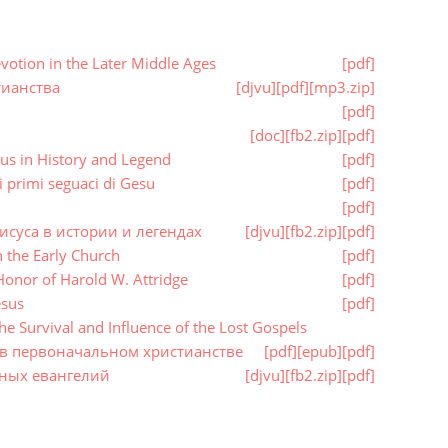
otion in the Later Middle Ages
[pdf]
тианства
[djvu]
[pdf]
[mp3.zip]
[pdf]
[doc]
[fb2.zip]
[pdf]
us in History and Legend
[pdf]
 primi seguaci di Gesu
[pdf]
[pdf]
исуса в истории и легендах
[djvu]
[fb2.zip]
[pdf]
 the Early Church
[pdf]
onor of Harold W. Attridge
[pdf]
esus
[pdf]
e Survival and Influence of the Lost Gospels
 в первоначальном христианстве
[pdf]
[epub]
[pdf]
йных евангелий
[djvu]
[fb2.zip]
[pdf]