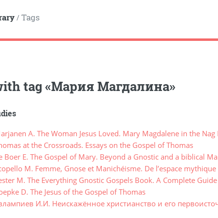
rary
Tags
/
ith tag
«
Мария Магдалина
»
udies
rjanen A. The Woman Jesus Loved. Mary Magdalene in the Nag
omas at the Crossroads. Essays on the Gospel of Thomas
 Boer E. The Gospel of Mary. Beyond a Gnostic and a biblical M
opello M. Femme, Gnose et Manichéisme. De l’espace mythique au
ster M. The Everything Gnostic Gospels Book. A Complete Guide 
epke D. The Jesus of the Gospel of Thomas
влампиев И.И. Неискажённое христианство и его первоисто