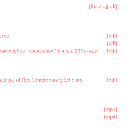
[fb2.zip]
[pdf]
стов
[pdf]
[pdf]
ком клубе «Парсифаль» 15 июла 2018 года
[pdf]
ctives of Five Contemporary Scholars
[pdf]
[mp4]
[mp4]