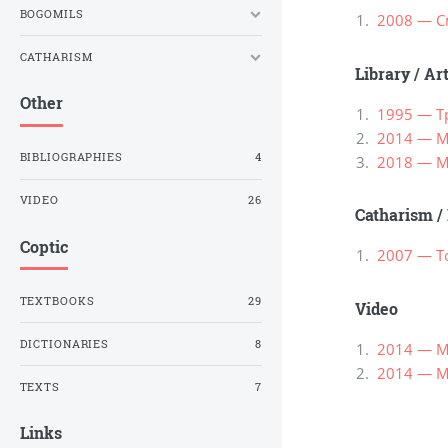
BOGOMILS
2008 — С
CATHARISM
Library
/
Ar
Other
1995 — Т
2014 — М
BIBLIOGRAPHIES
4
2018 — М
VIDEO
26
Catharism
/
Coptic
2007 — To
TEXTBOOKS
29
Video
DICTIONARIES
8
2014 — М
2014 — М
TEXTS
7
Links