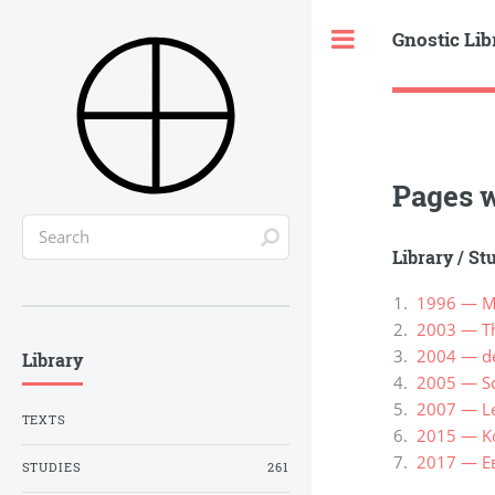
Gnostic Lib
Toggle
Pages w
Library
/
St
1996 — Ma
2003 — Th
2004 — de
Library
2005 — Sc
2007 — Le
TEXTS
2015 — Ko
2017 — Е
STUDIES
261