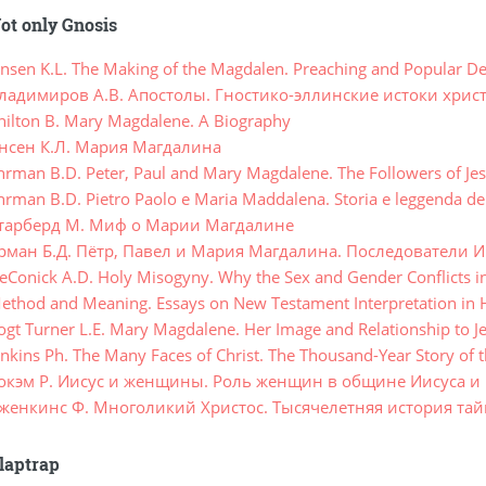
ot only Gnosis
nsen K.L. The Making of the Magdalen. Preaching and Popular Dev
ладимиров А.В. Апостолы. Гностико-эллинские истоки хрис
ilton B. Mary Magdalene. A Biography
нсен К.Л. Мария Магдалина
rman B.D. Peter, Paul and Mary Magdalene. The Followers of Jes
rman B.D. Pietro Paolo e Maria Maddalena. Storia e leggenda dei
тарберд М. Миф о Марии Магдалине
рман Б.Д. Пётр, Павел и Мария Магдалина. Последователи И
Conick A.D. Holy Misogyny. Why the Sex and Gender Conflicts in
thod and Meaning. Essays on New Testament Interpretation in H
gt Turner L.E. Mary Magdalene. Her Image and Relationship to J
kins Ph. The Many Faces of Christ. The Thousand-Year Story of th
окэм Р. Иисус и женщины. Роль женщин в общине Иисуса и
женкинс Ф. Многоликий Христос. Тысячелетняя история та
laptrap