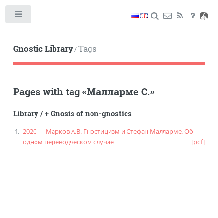
Toggle
Gnostic Library
Tags
/
Pages with tag
«
Малларме С.
»
Library
/
+ Gnosis of non-gnostics
2020 — Марков А.В. Гностицизм и Стефан Малларме. Об
одном переводческом случае
[pdf]