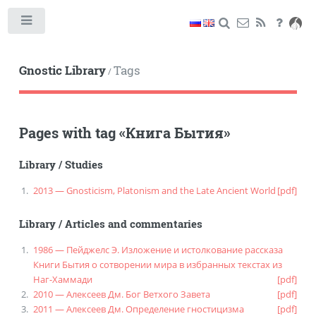
Toggle
Gnostic Library
Tags
/
Pages with tag
«
Книга Бытия
»
Library
/
Studies
2013 — Gnosticism, Platonism and the Late Ancient World
[pdf]
Library
/
Articles and commentaries
1986 — Пейджелс Э. Изложение и истолкование рассказа
Книги Бытия о сотворении мира в избранных текстах из
Наг-Хаммади
[pdf]
2010 — Алексеев Дм. Бог Ветхого Завета
[pdf]
2011 — Алексеев Дм. Определение гностицизма
[pdf]