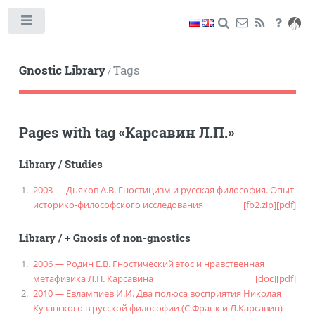
Toggle
Gnostic Library
Tags
/
Pages with tag
«
Карсавин Л.П.
»
Library
/
Studies
2003 — Дьяков А.В. Гностицизм и русская философия. Опыт
историко-философского исследования
[fb2.zip]
[pdf]
Library
/
+ Gnosis of non-gnostics
2006 — Родин Е.В. Гностический этос и нравственная
метафизика Л.П. Карсавина
[doc]
[pdf]
2010 — Евлампиев И.И. Два полюса восприятия Николая
Кузанского в русской философии (С.Франк и Л.Карсавин)