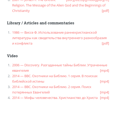
Religion. The Message of the Alien God and the Beginnings of
Christianity
[pdf]
Library
/
Articles and commentaries
1986 — Виссе Ф. Использование раннехристианской
литературы как свидетельства внутреннего разнообразия
и конфликта
[pdf]
Video
2006 — Discovery. Разгаданные тайны Библии. Утраченные
евангелия
[mp4]
2014 — BBC. Охотники на Библию. 1 серия. В поисках
библейской истины
[mp4]
2014 — BBC. Охотники на Библию. 2 серия. Поиск
потерянных Евангелий
[mp4]
2014 — Мифы человечества. Христианство до Христа
[mp4]