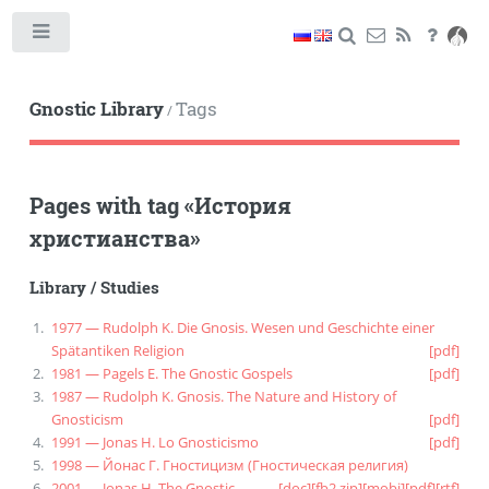
Toggle
Gnostic Library
Tags
/
Pages with tag
«
История
христианства
»
Library
/
Studies
1977 — Rudolph K. Die Gnosis. Wesen und Geschichte einer
Spätantiken Religion
[pdf]
1981 — Pagels E. The Gnostic Gospels
[pdf]
1987 — Rudolph K. Gnosis. The Nature and History of
Gnosticism
[pdf]
1991 — Jonas H. Lo Gnosticismo
[pdf]
1998 — Йонас Г. Гностицизм (Гностическая религия)
2001 — Jonas H. The Gnostic
[doc]
[fb2.zip]
[mobi]
[pdf]
[rtf]