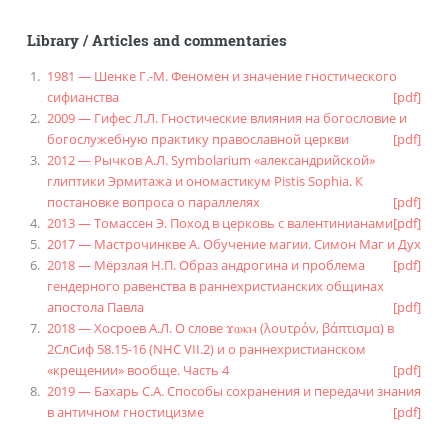
Library
/
Articles and commentaries
1981 — Шенке Г.-М. Феномен и значение гностического
сифианства
[pdf]
2009 — Гифес Л.Л. Гностические влияния на богословие и
богослужебную практику православной церкви
[pdf]
2012 — Рычков А.Л. Symbolarium «александрийской»
глиптики Эрмитажа и ономастикум Pistis Sophia. К
постановке вопроса о параллелях
[pdf]
2013 — Томассен Э. Поход в церковь с валентинианами
[pdf]
2017 — Мастрочинкве А. Обучение магии. Симон Маг и Дух
2018 — Мёрзлая Н.П. Образ андрогина и проблема
[pdf]
гендерного равенства в раннехристианских общинах
апостола Павла
[pdf]
2018 — Хосроев А.Л. О слове ϫⲱⲕⲙ (λουτρόν, βάπτισμα) в
2СлСиф 58.15-16 (NHC VII.2) и о раннехристианском
«крещении» вообще. Часть 4
[pdf]
2019 — Бахарь С.А. Способы сохранения и передачи знания
в античном гностицизме
[pdf]