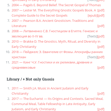
2004 — Pagels E. Beyond Belief. The Secret Gospel of Thomas
2007 — Lester M. The Everything Gnostic Gospels Book. A
[pdf]
Complete Guide to the Secret Gospels
[epub]
[pdf]
2007 — Pearson B.A. Ancient Gnosticism. Traditions and
Literature
[pdf]
2008 — Литвиненко С.В. Гностицизм в Египте. Генезис и
эволюция во II-IV вв.
[
Texts
]
[pdf]
2010 — Brakke D. The Gnostics. Myth, Ritual, and Diversity in
Early Christianity
[pdf]
2018 — Пейджелс Э. Евангелие от Фомы. Апокрифы ранних
христиан
[
Texts
]
[pdf]
2021 — Кинг Ч.У. Гностики и их реликвии, древние и
средневековые
[pdf]
Library
/
+ Not only Gnosis
2011 — Smith J.A. Music in Ancient Judaism and Early
Christianity
[pdf]
2017 — The Eucharist — Its Origins and Contexts. Sacred Meal,
Communal Meal, Table Fellowship in Late Antiquity, Early
Judaism, and Early Christianity
[pdf]