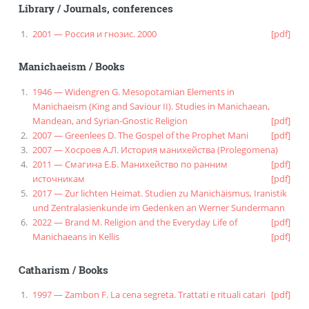
Library
/
Journals, conferences
2001 — Россия и гнозис. 2000
[pdf]
Manichaeism
/
Books
1946 — Widengren G. Mesopotamian Elements in
Manichaeism (King and Saviour II). Studies in Manichaean,
Mandean, and Syrian-Gnostic Religion
[pdf]
2007 — Greenlees D. The Gospel of the Prophet Mani
[pdf]
2007 — Хосроев А.Л. История манихейства (Prolegomena)
2011 — Смагина Е.Б. Манихейство по ранним
[pdf]
источникам
[pdf]
2017 — Zur lichten Heimat. Studien zu Manichäismus, Iranistik
und Zentralasienkunde im Gedenken an Werner Sundermann
2022 — Brand M. Religion and the Everyday Life of
[pdf]
Manichaeans in Kellis
[pdf]
Catharism
/
Books
1997 — Zambon F. La cena segreta. Trattati e rituali catari
[pdf]