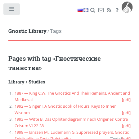
Toggle
Gnostic Library
Tags
/
Pages with tag
«
Гностические
таинства
»
Library
/
Studies
1887 — King C.W. The Gnostics And Their Remains, Ancient and
Mediæval
[pdf]
1992 — Singer J. A Gnostic Book of Hours. Keys to Inner
Wisdom
[pdf]
1993 — Witte B. Das Ophitendiagramm nach Origenes’ Contra
Celsum VI 22-38
[pdf]
1998 — Janssen M., Lüdemann G. Suppressed prayers. Gnostic
Spirituality in Early Christianity
[
Texts
]
[pdf]