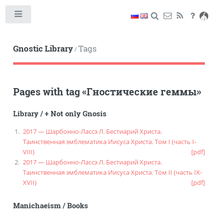
Toggle
Gnostic Library
Tags
/
Pages with tag
«
Гностические геммы
»
Library
/
+ Not only Gnosis
2017 — Шарбонно-Лассэ Л. Бестиарий Христа.
Таинственная эмблематика Иисуса Христа. Том I (часть I-
VIII)
[pdf]
2017 — Шарбонно-Лассэ Л. Бестиарий Христа.
Таинственная эмблематика Иисуса Христа. Том II (часть IX-
XVII)
[pdf]
Manichaeism
/
Books