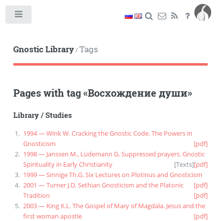
Toggle
Gnostic Library
Tags
/
Pages with tag
«
Восхождение души
»
Library
/
Studies
1994 — Wink W. Cracking the Gnostic Code. The Powers in
Gnosticism
[pdf]
1998 — Janssen M., Lüdemann G. Suppressed prayers. Gnostic
Spirituality in Early Christianity
[
Texts
]
[pdf]
1999 — Sinnige Th.G. Six Lectures on Plotinus and Gnosticism
2001 — Turner J.D. Sethian Gnosticism and the Platonic
[pdf]
Tradition
[pdf]
2003 — King K.L. The Gospel of Mary of Magdala. Jesus and the
first woman apostle
[pdf]