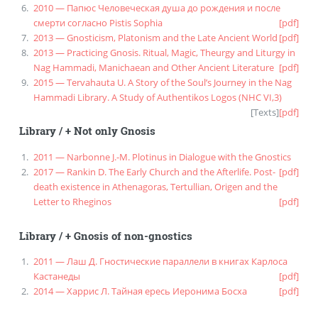
2010 — Папюс Человеческая душа до рождения и после
смерти согласно Pistis Sophia
[pdf]
2013 — Gnosticism, Platonism and the Late Ancient World
[pdf]
2013 — Practicing Gnosis. Ritual, Magic, Theurgy and Liturgy in
Nag Hammadi, Manichaean and Other Ancient Literature
[pdf]
2015 — Tervahauta U. A Story of the Soul’s Journey in the Nag
Hammadi Library. A Study of Authentikos Logos (NHC VI,3)
[
Texts
]
[pdf]
Library
/
+ Not only Gnosis
2011 — Narbonne J.-M. Plotinus in Dialogue with the Gnostics
2017 — Rankin D. The Early Church and the Afterlife. Post-
[pdf]
death existence in Athenagoras, Tertullian, Origen and the
Letter to Rheginos
[pdf]
Library
/
+ Gnosis of non-gnostics
2011 — Лаш Д. Гностические параллели в книгах Карлоса
Кастанеды
[pdf]
2014 — Харрис Л. Тайная ересь Иеронима Босха
[pdf]