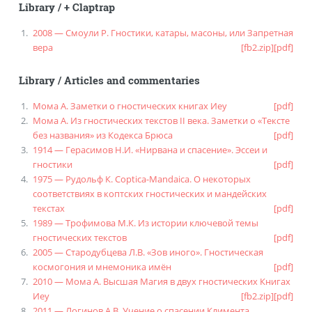
Library
/
+ Claptrap
2008 — Смоули Р. Гностики, катары, масоны, или Запретная
вера
[fb2.zip]
[pdf]
Library
/
Articles and commentaries
Мома А. Заметки о гностических книгах Иеу
[pdf]
Мома А. Из гностических текстов II века. Заметки о «Тексте
без названия» из Кодекса Брюса
[pdf]
1914 — Герасимов Н.И. «Нирвана и спасение». Эссеи и
гностики
[pdf]
1975 — Рудольф К. Coptica-Mandaica. О некоторых
соответствиях в коптских гностических и мандейских
текстах
[pdf]
1989 — Трофимова М.К. Из истории ключевой темы
гностических текстов
[pdf]
2005 — Стародубцева Л.В. «Зов иного». Гностическая
космогония и мнемоника имён
[pdf]
2010 — Мома А. Высшая Магия в двух гностических Книгах
Иеу
[fb2.zip]
[pdf]
2011 — Логинов А.В. Учение о спасении Климента