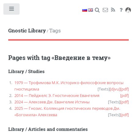
Toggle
Gnostic Library
Tags
/
Pages with tag
«
Введение в тему
»
Library
/
Studies
1979 — Трофимова М.К. Историко-философские вопросы
гностицизма
[
Texts
]
[djvu]
[pdf]
2014 — Пейджелс Э. Гностические Евангелия
[pdf]
2024 — Алексеев Дм. Евангелие Истины
[
Texts
]
[pdf]
2025 — Гнозис. Коллекция гностических переводов Дм.
«Богомила» Алексеева
[
Texts
]
[pdf]
Library
/
Articles and commentaries