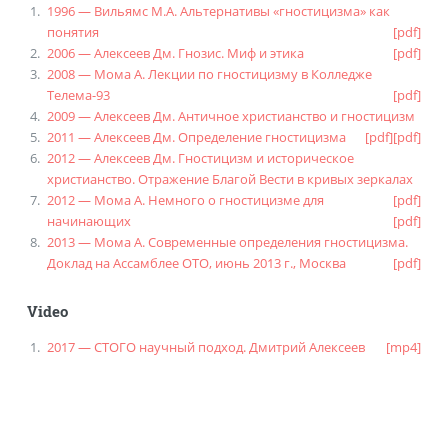
1996 — Вильямс М.А. Альтернативы «гностицизма» как
понятия
[pdf]
2006 — Алексеев Дм. Гнозис. Миф и этика
[pdf]
2008 — Мома А. Лекции по гностицизму в Колледже
Телема-93
[pdf]
2009 — Алексеев Дм. Античное христианство и гностицизм
2011 — Алексеев Дм. Определение гностицизма
[pdf]
[pdf]
2012 — Алексеев Дм. Гностицизм и историческое
христианство. Отражение Благой Вести в кривых зеркалах
2012 — Мома А. Немного о гностицизме для
[pdf]
начинающих
[pdf]
2013 — Мома А. Современные определения гностицизма.
Доклад на Ассамблее ОТО, июнь 2013 г., Москва
[pdf]
Video
2017 — СТОГО научный подход. Дмитрий Алексеев
[mp4]