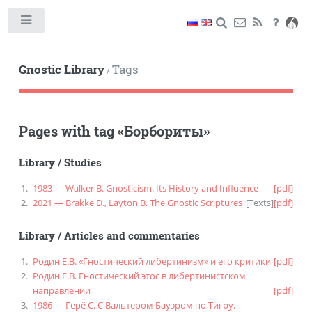
Toggle
Gnostic Library
Tags
/
Pages with tag
«
Борбориты
»
Library
/
Studies
1983 — Walker B. Gnosticism. Its History and Influence
[pdf]
2021 — Brakke D., Layton B. The Gnostic Scriptures
[
Texts
]
[pdf]
Library
/
Articles and commentaries
Родин Е.В. «Гностический либертинизм» и его критики
[pdf]
Родин Е.В. Гностический этос в либертинистском
направлении
[pdf]
1986 — Герё С. С Вальтером Бауэром по Тигру.