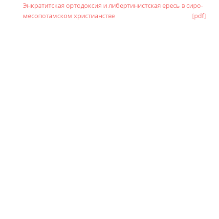
Энкратитская ортодоксия и либертинистская ересь в сиро-
месопотамском христианстве
[pdf]