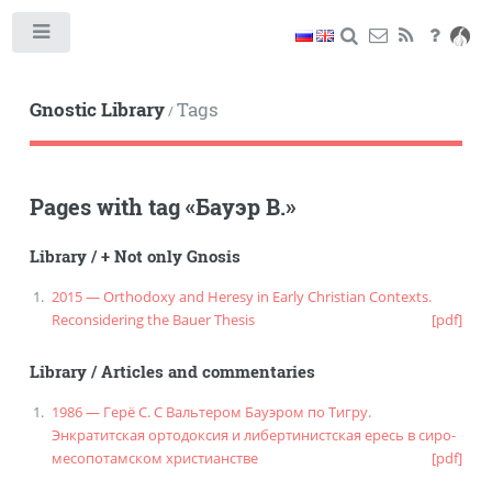
Toggle
Gnostic Library
Tags
/
Pages with tag
«
Бауэр В.
»
Library
/
+ Not only Gnosis
2015 — Orthodoxy and Heresy in Early Christian Contexts.
Reconsidering the Bauer Thesis
[pdf]
Library
/
Articles and commentaries
1986 — Герё С. С Вальтером Бауэром по Тигру.
Энкратитская ортодоксия и либертинистская ересь в сиро-
месопотамском христианстве
[pdf]