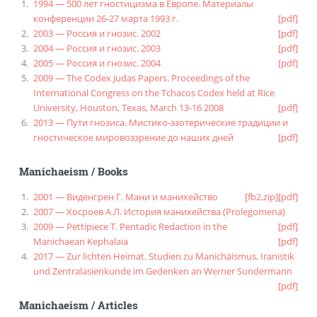
1994 — 500 лет гностицизма в Европе. Материалы
конференции 26-27 марта 1993 г.
[pdf]
2003 — Россия и гнозис. 2002
[pdf]
2004 — Россия и гнозис. 2003
[pdf]
2005 — Россия и гнозис. 2004
[pdf]
2009 — The Codex Judas Papers. Proceedings of the
International Congress on the Tchacos Codex held at Rice
University, Houston, Texas, March 13-16 2008
[pdf]
2013 — Пути гнозиса. Мистико-эзотерические традиции и
гностическое мировоззрение до наших дней
[pdf]
Manichaeism
/
Books
2001 — Виденгрен Г. Мани и манихейство
[fb2.zip]
[pdf]
2007 — Хосроев А.Л. История манихейства (Prolegomena)
2009 — Pettipiece T. Pentadic Redaction in the
[pdf]
Manichaean Kephalaia
[pdf]
2017 — Zur lichten Heimat. Studien zu Manichäismus, Iranistik
und Zentralasienkunde im Gedenken an Werner Sundermann
[pdf]
Manichaeism
/
Articles