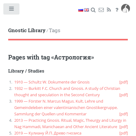
Toggle
Gnostic Library
Tags
/
Pages with tag
«
Астрология
»
Library
/
Studies
1910 — Schultz W. Dokumente der Gnosis
[pdf]
1932 — Burkitt F.C. Church and Gnosis. A study of Christian
thought and speculation in the Second Century
[pdf]
1999 — Förster N. Marcus Magus. Kult, Lehre und
Gemeindeleben einer valentinianischen Gnostikergruppe.
Sammlung der Quellen und Kommentar
[pdf]
2013 — Practicing Gnosis. Ritual, Magic, Theurgy and Liturgy in
Nag Hammadi, Manichaean and Other Ancient Literature
[pdf]
2019 — Кулиану Й.П. Древо гнозиса
[pdf]