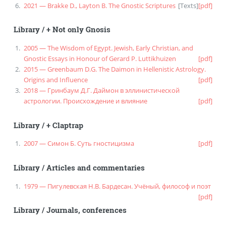
2021 — Brakke D., Layton B. The Gnostic Scriptures
[
Texts
]
[pdf]
Library
/
+ Not only Gnosis
2005 — The Wisdom of Egypt. Jewish, Early Christian, and
Gnostic Essays in Honour of Gerard P. Luttikhuizen
[pdf]
2015 — Greenbaum D.G. The Daimon in Hellenistic Astrology.
Origins and Influence
[pdf]
2018 — Гринбаум Д.Г. Даймон в эллинистической
астрологии. Происхождение и влияние
[pdf]
Library
/
+ Claptrap
2007 — Симон Б. Суть гностицизма
[pdf]
Library
/
Articles and commentaries
1979 — Пигулевская Н.В. Бардесан. Учёный, философ и поэт
[pdf]
Library
/
Journals, conferences