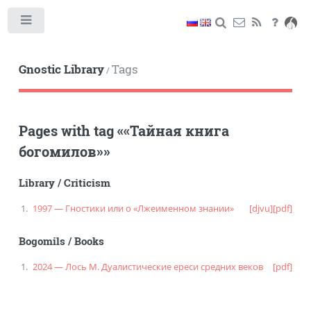
Toggle
Gnostic Library
Tags
/
Pages with tag
«
«Тайная книга
богомилов»
»
Library
/
Criticism
1997 — Гностики или о «Лжеименном знании»
[djvu]
[pdf]
Bogomils
/
Books
2024 — Лось М. Дуалистические ереси средних веков
[pdf]