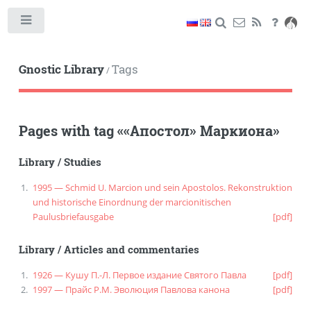
Toggle
Gnostic Library
Tags
/
Pages with tag
«
«Апостол» Маркиона
»
Library
/
Studies
1995 — Schmid U. Marcion und sein Apostolos. Rekonstruktion
und historische Einordnung der marcionitischen
Paulusbriefausgabe
[pdf]
Library
/
Articles and commentaries
1926 — Кушу П.-Л. Первое издание Святого Павла
[pdf]
1997 — Прайс Р.М. Эволюция Павлова канона
[pdf]