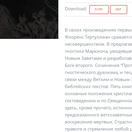
Download
:
DJVU
PDF
В своих произведениях первы
Флоренс Тертуллиан сражаетс
несовершенством. В предлагае
гностика Маркиона, увидевше
Новым Заветами и разработав
Боге второго. Сочинение “Про
гностического дуализма, и те
связи между Ветхим и Новым 
библейских текстов. Пять книг
основные положения христиан
сектоведению и по Священном
здесь, кроме прочего, истинн
предсказанного ветхозаветны
воскресение мертвых. Страстн
правоте и стремление любой ц