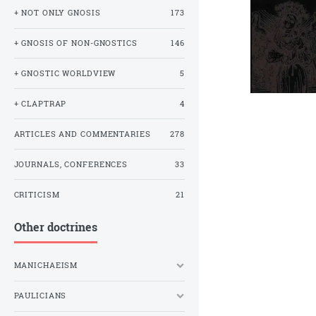
+ NOT ONLY GNOSIS
173
+ GNOSIS OF NON-GNOSTICS
146
+ GNOSTIC WORLDVIEW
5
+ CLAPTRAP
4
ARTICLES AND COMMENTARIES
278
JOURNALS, CONFERENCES
33
CRITICISM
21
Other doctrines
MANICHAEISM
PAULICIANS