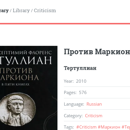
rary
Library
Criticism
/
/
Против Маркион
Тертуллиан
Year
:
2010
Pages
:
576
Language
:
Russian
Category
:
Criticism
Tags
:
#
Criticism
#
Маркион
#
Те