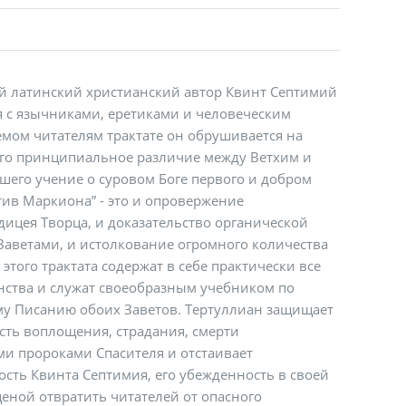
й латинский христианский автор Квинт Септимий
я с язычниками, еретиками и человеческим
мом читателям трактате он обрушивается на
го принципиальное различие между Ветхим и
шего учение о суровом Боге первого и добром
тив Маркиона” - это и опровержение
одицея Творца, и доказательство органической
Заветами, и истолкование огромного количества
 этого трактата содержат в себе практически все
ства и служат своеобразным учебником по
у Писанию обоих Заветов. Тертуллиан защищает
ость воплощения, страдания, смерти
ми пророками Спасителя и отстаивает
ость Квинта Септимия, его убежденность в своей
еной отвратить читателей от опасного