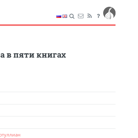
а в пяти книгах
ртуллиан