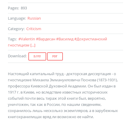
Pages
:
893
Language
:
Russian
Category
:
Criticism
Tags
:
#
Valentin
#
Вардесан
#
Василид
#
Дохристианский
гностицизм
[...]
Download
:
DJVU
PDF
Настоящий капитальный труд - докторская диссертация - о
гностицизме Михаила Эммануиловича Поснова (1873-1931),
профессора Киевской Духовной Академии. Он был издан в
1917 г. в Киеве, но вследствие известных исторических
событий почти весь тираж этой книги был, вероятно,
уничтожен, так как в России, по нашим сведениям,
сохранилось лишь несколько экземпляров, а в зарубежных
книгохранилищах вряд ли возможно ее найти.