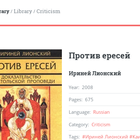
rary
Library
Criticism
/
/
Против ересей
Ириней Лионский
Year
:
2008
Pages
:
675
Language
:
Russian
Category
:
Criticism
Tags
:
#
Ириней Лионский
#
Ка