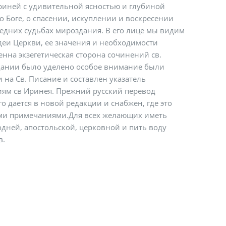
Ириней с удивительной ясностью и глубиной
о Боге, о спасении, искуплении и воскресении
ледних судьбах мироздания. В его лице мы видим
деи Церкви, ее значения и необходимости
енна экзегетическая сторона сочинений св.
дании было уделено особое внимание были
на Св. Писание и составлен указатель
иям св Иринея. Прежний русский перевод
о дается в новой редакции и снабжен, где это
ими примечаниями.Для всех желающих иметь
дней, апостольской, церковной и пить воду
в.