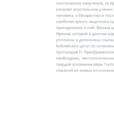
гностические лжеучения, св 
излагает апостольское учение 
человека, о Евхаристии и пос
наиболее яркого защитника и
принадлежать к ней. Весьма ц
Иринея, которой в данном из
уточнены и дополнены ссылки 
библейских цитат по сочинен
протоиерея П. Преображенског
необходимо, текстологическ
твердое основание веры Госпо
спасения из живых источнико