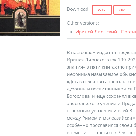
Download
:
DJVU
PDF
Other versions
:
Ириней Лионский - Против
В настоящем издании предста
Иринея Лионского (ок 130-20
знания» в пяти книгах (по при
Иеронима называемое обыкно
«Доказательство апостольской
духовным воспитанником св П
Богослова, и еще сохранял в с
апостольского учения и Пред
огромным уважением всей Все
между Римом и малоазийским
особенно прославился своей 
времени — гностиков Ревност