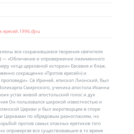
 ересей.1996.djvu
влены все сохранившиеся творения святителя
2) — «Обличение и опровержение лжеименного
меру «отца церковной истории» Евсевия и блаж.
венно сокращенно «Против ересей») и
 проповеди». Св Ириней, епископ Лионский, был
оликарпа Смирнского, ученика апостола Иоанна
воих устах живой апостольский голос и дух
ания Он пользовался широкой известностью и
ленской Церкви и был миротворцем в споре
и Церквами по обрядовым разногласиям, но
борьбой против самых опасных еретиков того
но опровергая все существовавшие в то время