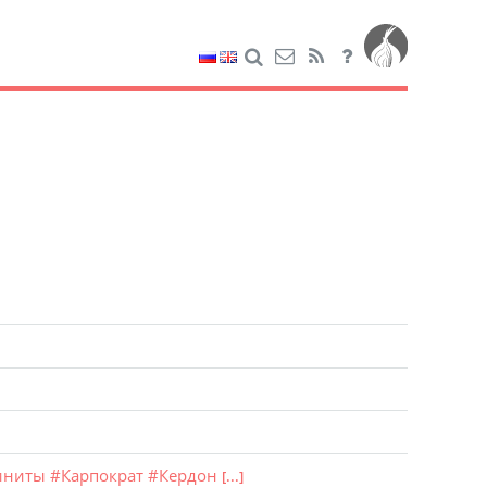
иниты
#
Карпократ
#
Кердон
[...]