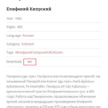
Епифаний Кипрский
Year
:
1882
Pages
:
405
Language
:
Russian
Category
:
Criticism
Tags
:
#
Епифаний Кипрский
#
Criticism
Download
:
PDF
Панарион (др.-греч. Πανάριον) или На восемьдесят ересей, так
называемый Панарий или Ковчег (др.-греч. Κατά αἱρέσεων
ὀγδοήκοντα. Τὸ ἐπικληθὲν. Πανάριος εἴτ’ οὖν Κιβώτιος) —
ересиологический трактат Епифания Кипрского (ум. в 403
году). Работа над Панарионом, продолжившим обличение
ересей, начатая в предыдущем произведении Епифания,
«Анкорате», началась в 374 или 375 году и была закончена три