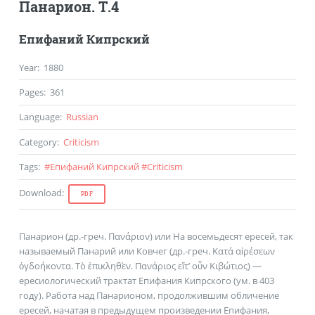
Панарион. Т.4
Епифаний Кипрский
Year
:
1880
Pages
:
361
Language
:
Russian
Category
:
Criticism
Tags
:
#
Епифаний Кипрский
#
Criticism
Download
:
PDF
Панарион (др.-греч. Πανάριον) или На восемьдесят ересей, так
называемый Панарий или Ковчег (др.-греч. Κατά αἱρέσεων
ὀγδοήκοντα. Τὸ ἐπικληθὲν. Πανάριος εἴτ’ οὖν Κιβώτιος) —
ересиологический трактат Епифания Кипрского (ум. в 403
году). Работа над Панарионом, продолжившим обличение
ересей, начатая в предыдущем произведении Епифания,