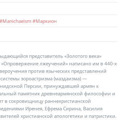
#
Manichaeism
#
Маркион
 выдающийся представитель «Золотого века»
 «Опровержение лжеучений» написано им в 440-х
 вероучения против языческих представлений
 системы зороастризма (маздаизма) —
анидскной Персии, принуждавшей армян к
кальный памятник древнеармянской философии и
дит в сокровищницу раннехристианской
ведениями Иренея, Ефрема Сирина, Василия
авителей христианской апологетики и патристики.