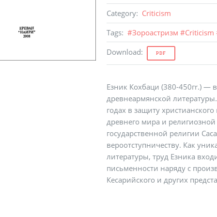
Category
:
Criticism
Tags
:
#
Зороастризм
#
Criticism
Download
:
PDF
Езник Кохбаци (380-450гr.) —
древнеармянской литературы.
годах в защиту христианского
древнего мира и религиозной
государственной религии Сас
вероотступничеству. Как уни
литературы, труд Езника вхо
письменности наряду с произ
Кесарийского и других предст