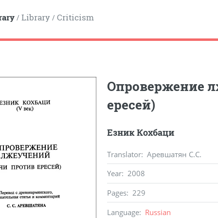
rary
Library
Criticism
/
/
Опровержение л
ересей)
Езник Кохбаци
Translator
: Аревшатян С.С.
Year
:
2008
Pages
:
229
Language
:
Russian