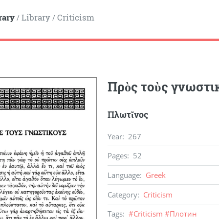
rary
Library
Criticism
/
/
Πρὸς τοὺς γνωστι
Πλωτῖνος
Year
:
267
Pages
:
52
Language
:
Greek
Category
:
Criticism
Tags
:
#
Criticism
#
Плотин