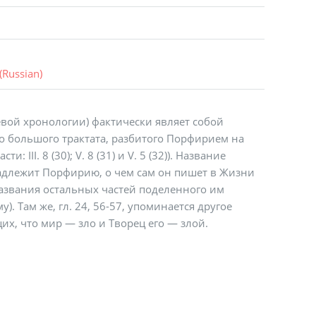
(
Russian
)
евой хронологии) фактически являет собой
о большого трактата, разбитого Порфирием на
: III. 8 (30); V. 8 (31) и V. 5 (32)). Название
адлежит Порфирию, о чем сам он пишет в Жизни
 названия остальных частей поделенного им
). Там же, гл. 24, 56-57, упоминается другое
х, что мир — зло и Творец его — злой.