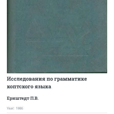
Исследования по грамматике
коптского языка
Ернштедт П.В.
Year
:
1986