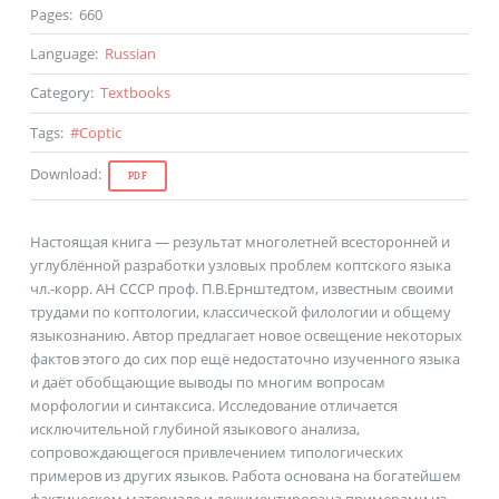
Pages
:
660
Language
:
Russian
Category
:
Textbooks
Tags
:
#
Coptic
Download
:
PDF
Настоящая книга — результат многолетней всесторонней и
углублённой разработки узловых проблем коптского языка
чл.-корр. АН СССР проф. П.В.Ернштедтом, известным своими
трудами по коптологии, классической филологии и общему
языкознанию. Автор предлагает новое освещение некоторых
фактов этого до сих пор ещё недостаточно изученного языка
и даёт обобщающие выводы по многим вопросам
морфологии и синтаксиса. Исследование отличается
исключительной глубиной языкового анализа,
сопровождающегося привлечением типологических
примеров из других языков. Работа основана на богатейшем