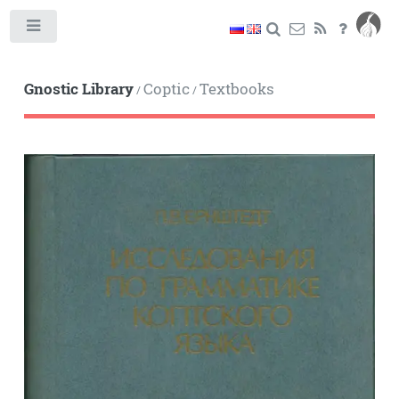
Toggle
Gnostic Library
Coptic
Textbooks
/
/