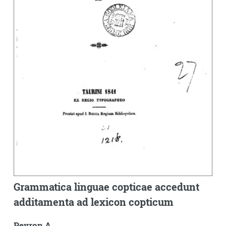
Grammatica linguae copticae accedunt
additamenta ad lexicon copticum
Peyron A.