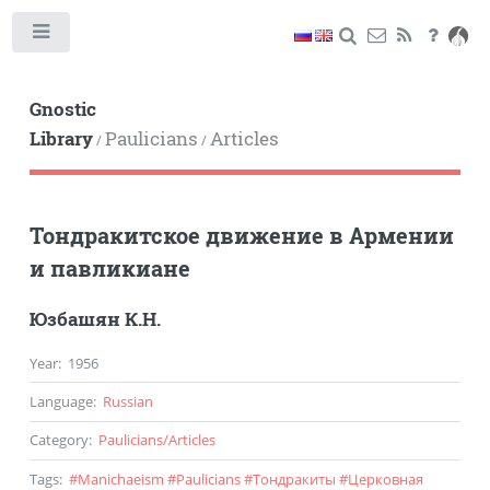
Toggle
Gnostic
Library
Paulicians
Articles
/
/
Тондракитское движение в Армении
и павликиане
Юзбашян К.Н.
Year
:
1956
Language
:
Russian
Category
:
Paulicians
/
Articles
Tags
:
#
Manichaeism
#
Paulicians
#
Тондракиты
#
Церковная