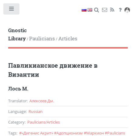
Toggle
Gnostic
Library
Paulicians
Articles
/
/
Павликианское движение в
Византии
Лось М.
Translator
:
Алексеев Дм.
Language
:
Russian
Category
:
Paulicians
/
Articles
Tags
:
#
«Дигенис Акрит»
#
Адопционизм
#
Маркион
#
Paulicians