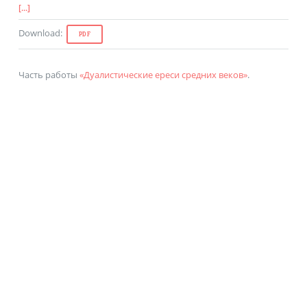
[...]
Download
:
PDF
Часть работы
«Дуалистические ереси средних веков»
.