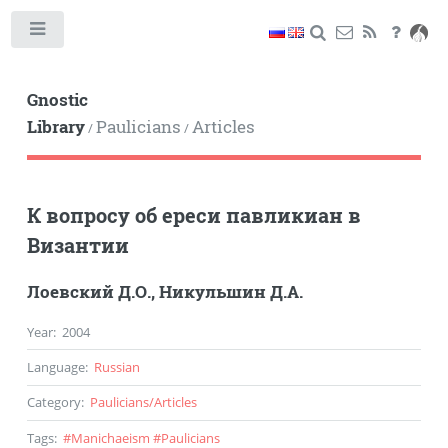
Toggle
Gnostic
Library
Paulicians
Articles
/
/
К вопросу об ереси павликиан в
Византии
Лоевский Д.О.
,
Никульшин Д.А.
Year
:
2004
Language
:
Russian
Category
:
Paulicians
/
Articles
Tags
:
#
Manichaeism
#
Paulicians