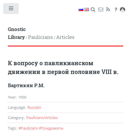
Toggle
Gnostic
Library
Paulicians
Articles
/
/
К вопросу о павликианском
движении в первой половине VIII в.
Бартикян Р.М.
Year
:
1956
Language
:
Russian
Category
:
Paulicians
/
Articles
Tags
:
#
Paulicians
#
Тондракиты