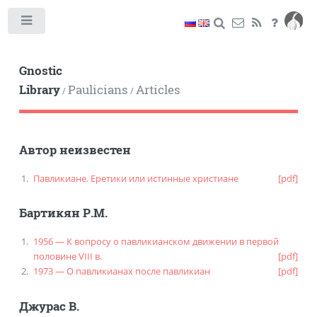
Toggle
Gnostic
Library
Paulicians
Articles
/
/
Автор неизвестен
Павликиане. Еретики или истинные христиане
[pdf]
Бартикян Р.М.
1956 — К вопросу о павликианском движении в первой
половине VIII в.
[pdf]
1973 — О павликианах после павликиан
[pdf]
Джурас В.