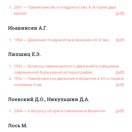
2001 — Павликианство и тондракитство. К истории двух
ересей
[pdf]
Иоаннисян А.Г.
1954 — Движение тондракитов в Армении (IX-XI вв.)
[pdf]
Липшиц Е.Э.
1952 — Вопросы павликианского движения в освещении
современной буржуазной историографии
[pdf]
1952 — Павликианское движение в Византии в VIII и первой
половине IX вв.
[pdf]
Лоевский Д.О.
,
Никульшин Д.А.
2004 — К вопросу об ереси павликиан в Византии
[pdf]
Лось М.