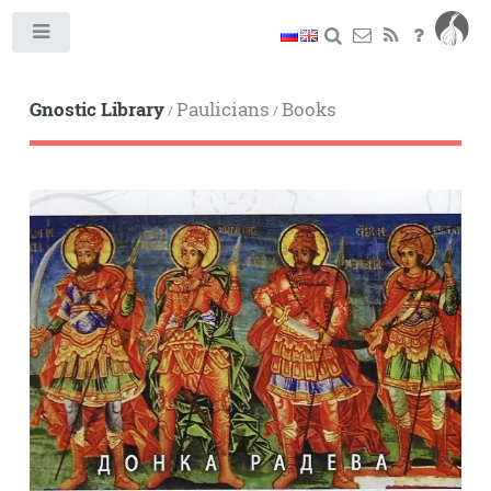
Toggle
Gnostic Library
Paulicians
Books
/
/