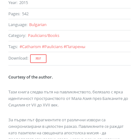
Year
:
2015
Pages
:
542
Language
:
Bulgarian
Category
:
Paulicians
/
Books
Tags
:
#
Catharism
#
Paulicians
#
Патарены
Download
:
PDF
Courtesy of the author
.
Тази книга следва пътя на павликянството, белязало с ярка
идентичност пространството от Мала Азия през Балканите до
Сицилия от VІІ до ХVІІ век.
За първи път фрагментите от различни извори са
синхронизирани в цялостен разказ. Павликяните се раждат
като пазители на свещената апостолска мисия - да