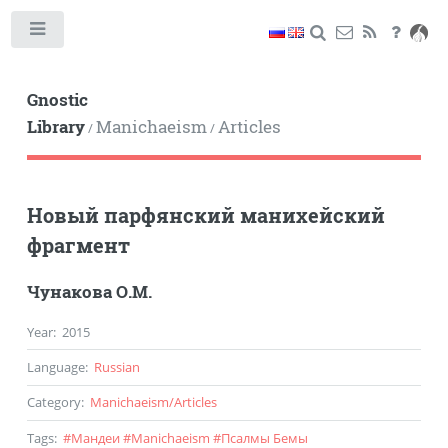
Toggle
Gnostic
Library
Manichaeism
Articles
/
/
Новый парфянский манихейский
фрагмент
Чунакова О.М.
Year
:
2015
Language
:
Russian
Category
:
Manichaeism
/
Articles
Tags
:
#
Мандеи
#
Manichaeism
#
Псалмы Бемы