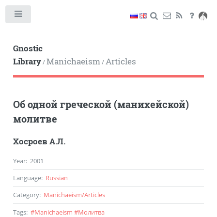
Toggle
Gnostic
Library
Manichaeism
Articles
/
/
Об одной греческой (манихейской)
молитве
Хосроев А.Л.
Year
:
2001
Language
:
Russian
Category
:
Manichaeism
/
Articles
Tags
:
#
Manichaeism
#
Молитва