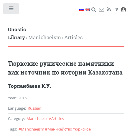
Toggle
Gnostic
Library
Manichaeism
Articles
/
/
Тюркские рунические памятники
как источник по истории Казахстана
Торланбаева К.У.
Year
:
2016
Language
:
Russian
Category
:
Manichaeism
/
Articles
Tags
:
#
Manichaeism
#
Манихейство тюркское