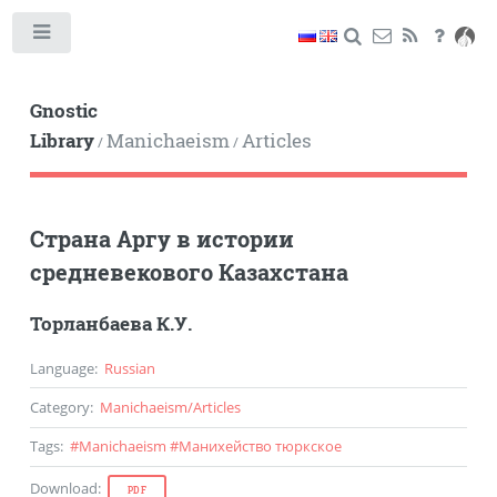
Toggle
Gnostic
Library
Manichaeism
Articles
/
/
Страна Аргу в истории
средневекового Казахстана
Торланбаева К.У.
Language
:
Russian
Category
:
Manichaeism
/
Articles
Tags
:
#
Manichaeism
#
Манихейство тюркское
Download
:
PDF