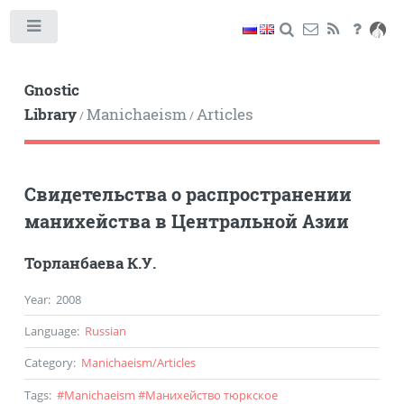
Toggle
Gnostic
Library
Manichaeism
Articles
/
/
Свидетельства о распространении
манихейства в Центральной Азии
Торланбаева К.У.
Year
:
2008
Language
:
Russian
Category
:
Manichaeism
/
Articles
Tags
:
#
Manichaeism
#
Манихейство тюркское